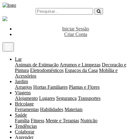
Iniciar Sessão
Criar Conta
Lar
Animais de Estimação
Arrumos e Limpezas
Decoração e
Pintura
Eletrodomésticos
Espaços da Casa
Mobília e
Acessórios
Jardim
Arranjos
Hortas Familiares
Plantas e Flores
Viagens
Alojamento
Lugares
Segurança
Transportes
Bricolage
Ferramentas
Habilidades
Materiais
Saúde
Família
Fitness
Mente e Terapias
Nutrição
Tendências
Colaborar
Aprender