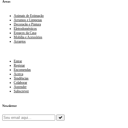
Áreas
Animais de Estimação
Arrumos e Limpezas
Decoração e Pintura
Eletrodomésticos
Espaços da Casa
Mobília e Acessórios
Arranjos
Entrar
Registar
Encomendas
Acerca
Tendências
Colaborar
Aprender
Subscrever
Newsletter