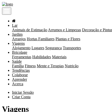
Lar
Animais de Estimação
Arrumos e Limpezas
Decoração e Pintu
Jardim
Arranjos
Hortas Familiares
Plantas e Flores
Viagens
Alojamento
Lugares
Segurança
Transportes
Bricolage
Ferramentas
Habilidades
Materiais
Saúde
Família
Fitness
Mente e Terapias
Nutrição
Tendências
Colaborar
Aprender
Acerca
Iniciar Sessão
Criar Conta
Viagens