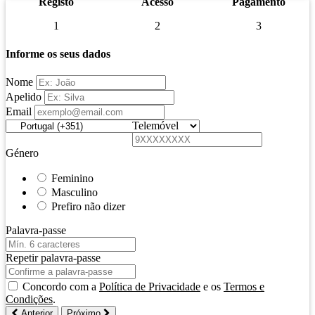
Registo
Acesso
Pagamento
1
2
3
Informe os seus dados
Nome
Apelido
Email
Telemóvel
Género
Feminino
Masculino
Prefiro não dizer
Palavra-passe
Repetir palavra-passe
Concordo com a
Política de Privacidade
e os
Termos e
Condições
.
Anterior
Próximo