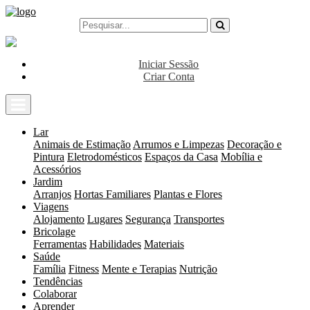
Iniciar Sessão
Criar Conta
Lar
Animais de Estimação
Arrumos e Limpezas
Decoração e
Pintura
Eletrodomésticos
Espaços da Casa
Mobília e
Acessórios
Jardim
Arranjos
Hortas Familiares
Plantas e Flores
Viagens
Alojamento
Lugares
Segurança
Transportes
Bricolage
Ferramentas
Habilidades
Materiais
Saúde
Família
Fitness
Mente e Terapias
Nutrição
Tendências
Colaborar
Aprender