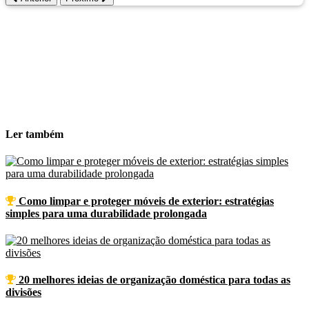
verão
arrefecer casa
calor
ventilador
cortinas térmicas
exaustor
roupa de cama
isolamento térmico
sem ar condicionado
poupança energética
Ler
também
Como limpar e proteger móveis de exterior: estratégias
simples para uma durabilidade prolongada
20 melhores ideias de organização doméstica para todas as
divisões