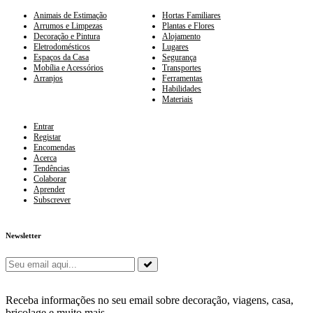
Animais de Estimação
Hortas Familiares
Arrumos e Limpezas
Plantas e Flores
Decoração e Pintura
Alojamento
Eletrodomésticos
Lugares
Espaços da Casa
Segurança
Mobília e Acessórios
Transportes
Arranjos
Ferramentas
Habilidades
Materiais
Entrar
Registar
Encomendas
Acerca
Tendências
Colaborar
Aprender
Subscrever
Newsletter
Receba informações no seu email sobre decoração, viagens, casa,
bricolage e muito mais