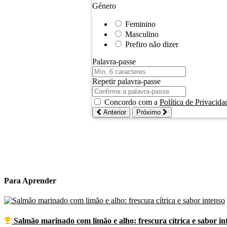
Género
Feminino
Masculino
Prefiro não dizer
Palavra-passe
Repetir palavra-passe
Concordo com a
Política de Privacida
Anterior
Próximo
viagens
destinos 2025
turismo português
Europa
longas distâ
Para
Aprender
Salmão marinado com limão e alho: frescura cítrica e sabor in