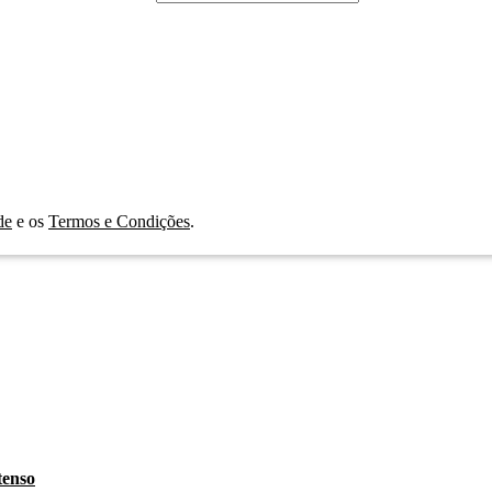
de
e os
Termos e Condições
.
ncias
cultura
segurança
preços
cidades emergentes
férias
tenso