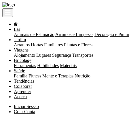
Lar
Animais de Estimação
Arrumos e Limpezas
Decoração e Pintu
Jardim
Arranjos
Hortas Familiares
Plantas e Flores
Viagens
Alojamento
Lugares
Segurança
Transportes
Bricolage
Ferramentas
Habilidades
Materiais
Saúde
Família
Fitness
Mente e Terapias
Nutrição
Tendências
Colaborar
Aprender
Acerca
Iniciar Sessão
Criar Conta