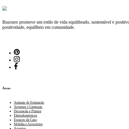
Buzouro promove um estilo de vida equilibrado, sustentável e positivo
positividade, equilíbrio em comunidade.
Áreas
Animais de Estimação
Arrumos e Limpezas
Decoração e Pintura
Eletrodomésticos
Espaços da Casa
Mobília e Acessórios
Arranjos