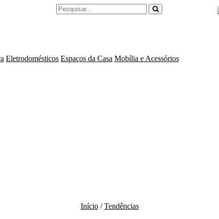
ra
Eletrodomésticos
Espaços da Casa
Mobília e Acessórios
Início
/
Tendências