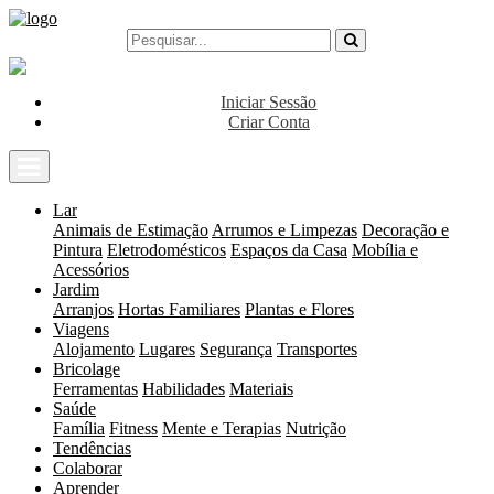
Iniciar Sessão
Criar Conta
Lar
Animais de Estimação
Arrumos e Limpezas
Decoração e
Pintura
Eletrodomésticos
Espaços da Casa
Mobília e
Acessórios
Jardim
Arranjos
Hortas Familiares
Plantas e Flores
Viagens
Alojamento
Lugares
Segurança
Transportes
Bricolage
Ferramentas
Habilidades
Materiais
Saúde
Família
Fitness
Mente e Terapias
Nutrição
Tendências
Colaborar
Aprender