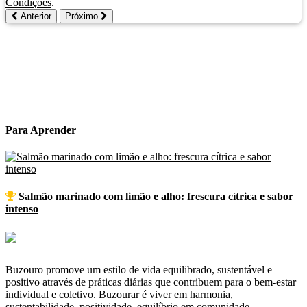
Condições
.
Anterior
Próximo
faculdade
bolsas
empréstimos
estudar
poupança
custos
trabalho
subsídios
despesas
estudantes
Para
Aprender
Salmão marinado com limão e alho: frescura cítrica e sabor
intenso
Buzouro promove um estilo de vida equilibrado, sustentável e
positivo através de práticas diárias que contribuem para o bem-estar
individual e coletivo. Buzourar é viver em harmonia,
sustentabilidade, positividade, equilíbrio em comunidade.